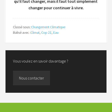
qu’il faut changer, mais il faut tout simplement
changer pour continuer à vivre.
Classé sous :
Changement Climatique
Balisé avec :
Climat
,
Cop 21
,
Eau
Vous voulez en savoir davantage ?
Nous contacter